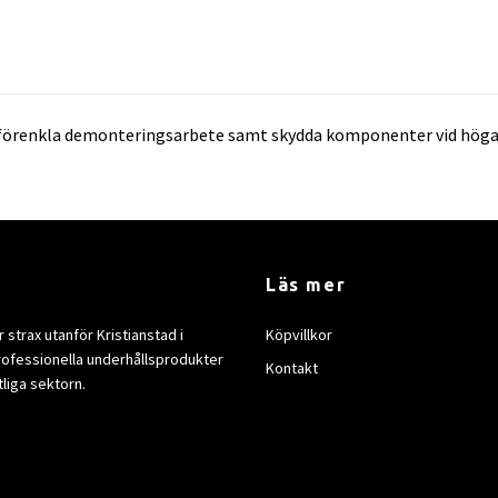
örenkla demonteringsarbete samt skydda komponenter vid höga tem
Läs mer
strax utanför Kristianstad i
Köpvillkor
rofessionella underhållsprodukter
Kontakt
tliga sektorn.