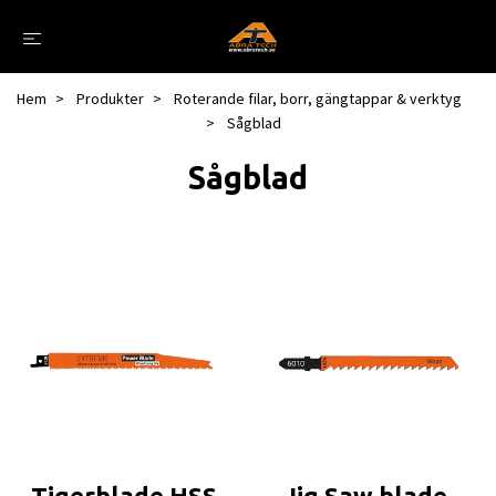
Hem
Produkter
Roterande filar, borr, gängtappar & verktyg
Sågblad
Sågblad
Tigerblade HSS
Jig Saw blade -