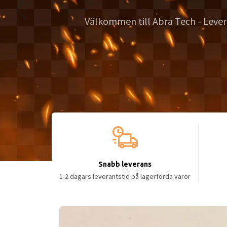
ukter till kvalitetsmedvetna kunder sedan 1999.
Snabb leverans
1-2 dagars leverantstid på lagerförda varor