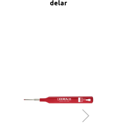
delar
AT