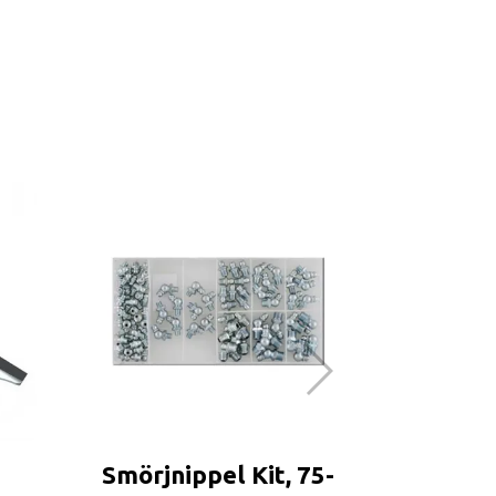
Sm
Smörjnippel Kit, 75-