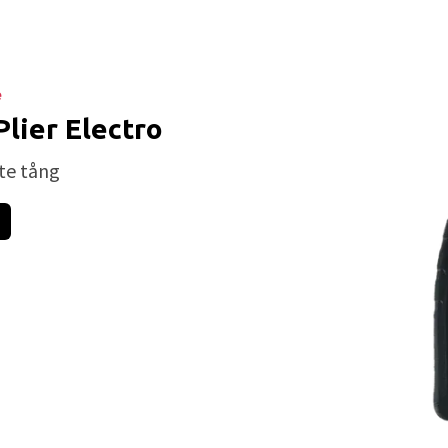
e
Plier Electro
te tång