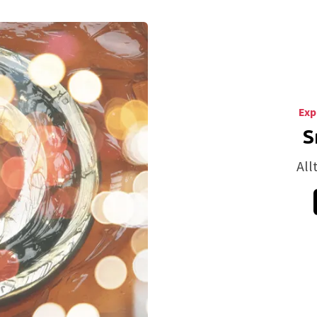
Exp
S
All