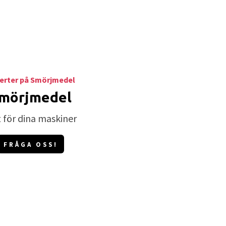
erter på Smörjmedel
mörjmedel
t för dina maskiner
FRÅGA OSS!