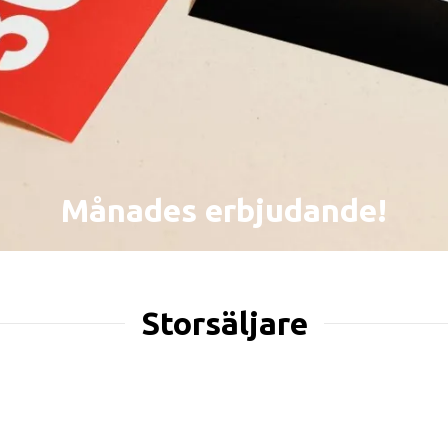
Månades erbjudande!