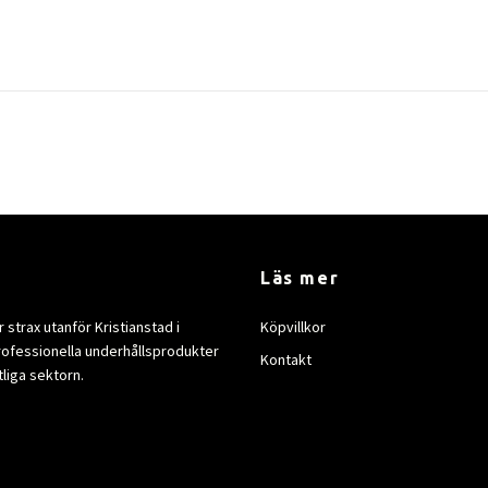
Läs mer
strax utanför Kristianstad i
Köpvillkor
rofessionella underhållsprodukter
Kontakt
tliga sektorn.