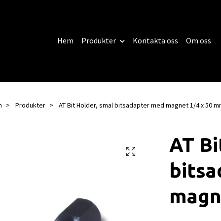
Hem
Produkter
Kontakta oss
Om oss
m
Produkter
AT Bit Holder, smal bitsadapter med magnet 1/4 x 50 
AT Bi
bits
magn