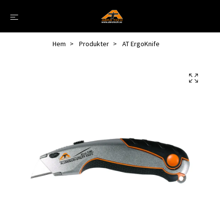
Hem
Produkter
AT ErgoKnife