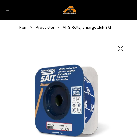
Hem
Produkter
AT G Rolls, smärgelduk SAIT