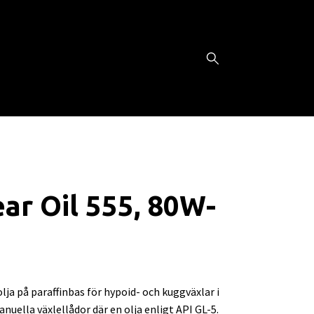
ar Oil 555, 80W-
ja på paraffinbas för hypoid- och kuggväxlar i
nuella växlellådor där en olja enligt API GL-5.