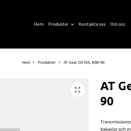
Hem
Produkter
Kontakta oss
Om oss
Hem
Produkter
AT Gear Oil 555, 80W-90
AT Ge
90
Transmissionsol
bakaxlar och ma