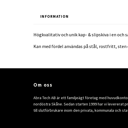
INFORMATION
Högkvalitativ och unik kap- & slipskiva i en o
Kan med fördel användas på stål, rostfritt, sten
Om oss
Abra Tech AB är ett familjeägt företag med huvudkontor 
nordöstra Skåne. Sedan starten 1999 har vi levererat p
till slutförbrukare inom den privata, kommunala och sta