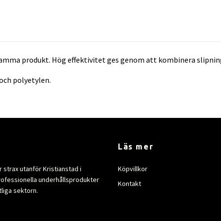
ch samma produkt. Hög effektivitet ges genom att kombinera slip
 och polyetylen.
Läs mer
strax utanför Kristianstad i
Köpvillkor
rofessionella underhållsprodukter
Kontakt
tliga sektorn.