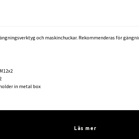
ängningsverktyg och maskinchuckar. Rekommenderas för gängning
 M12x2
2
 holder in metal box
Läs mer