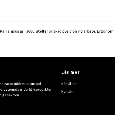
Kan anpassas i 3600 utefter önskad position vid arbete. Ergonomi
Läs mer
strax utanför Kristianstad i
Köpvillkor
rofessionella underhållsprodukter
Kontakt
tliga sektorn.