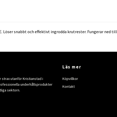
 Löser snabbt och effektivt ingrodda krutrester. Fungerar ned til
Läs mer
strax utanför Kristianstad i
Köpvillkor
rofessionella underhållsprodukter
Kontakt
tliga sektorn.