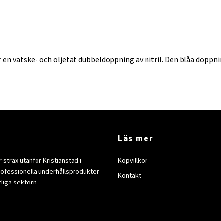
 vätske- och oljetät dubbeldoppning av nitril. Den blåa doppni
Läs mer
strax utanför Kristianstad i
Köpvillkor
rofessionella underhållsprodukter
Kontakt
tliga sektorn.