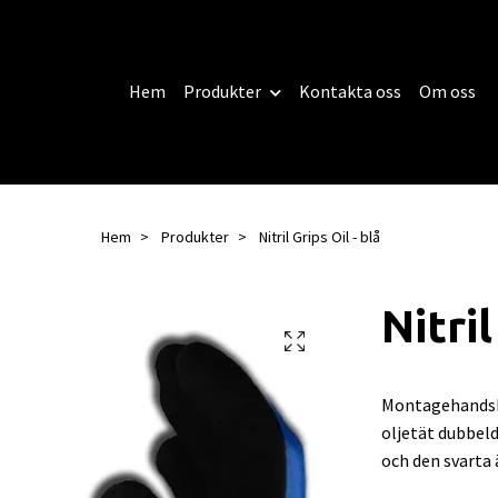
Hem
Produkter
Kontakta oss
Om oss
Hem
Produkter
Nitril Grips Oil - blå
Nitril
Montagehandsk
oljetät dubbeld
och den svarta 