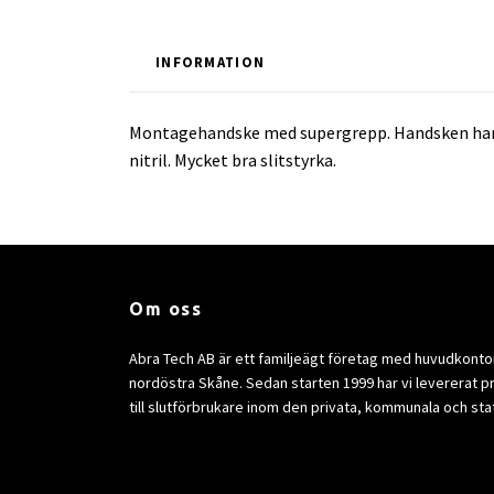
INFORMATION
Montagehandske med supergrepp. Handsken har en
nitril. Mycket bra slitstyrka.
Om oss
Abra Tech AB är ett familjeägt företag med huvudkontor 
nordöstra Skåne. Sedan starten 1999 har vi levererat p
till slutförbrukare inom den privata, kommunala och sta