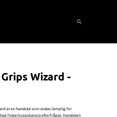
l Grips Wizard -
zard är en handske som andas lämplig för
ög fingertoppskänsla efterfrågas. Handsken