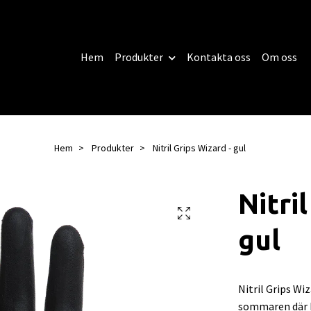
Hem
Produkter
Kontakta oss
Om oss
Hem
Produkter
Nitril Grips Wizard - gul
Nitri
gul
Nitril Grips Wi
sommaren där h