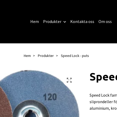
Hem
Produkter
Kontakta oss
Om oss
Hem
Produkter
Speed Lock - puts
Speed
Speed Lock fam
sliprondeller fö
aluminium, kr