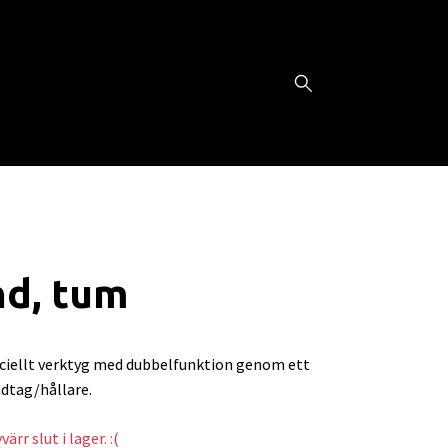
nd, tum
ciellt verktyg med dubbelfunktion genom ett
dtag/hållare.
ärr slut i lager. :(