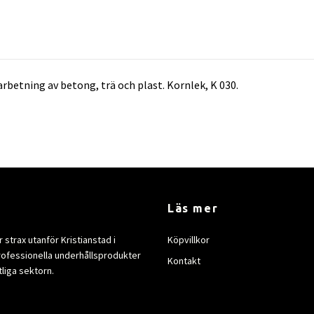
rbetning av betong, trä och plast. Kornlek, K 030.
Läs mer
strax utanför Kristianstad i
Köpvillkor
rofessionella underhållsprodukter
Kontakt
tliga sektorn.