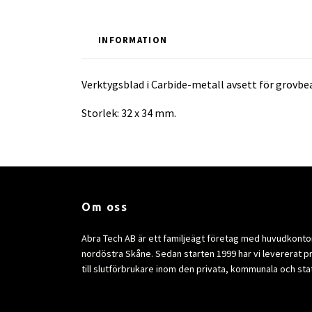
INFORMATION
Verktygsblad i Carbide-metall avsett för grovbea
Storlek: 32 x 34 mm.
Om oss
Abra Tech AB är ett familjeägt företag med huvudkontor 
nordöstra Skåne. Sedan starten 1999 har vi levererat p
till slutförbrukare inom den privata, kommunala och sta