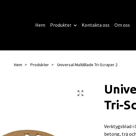
Hem
Produkter
Kontakta oss
Om oss
Hem
Produkter
Universal MultiBlade Tri-Scraper 2
Unive
Tri-S
Verktygsblad i
betong, trä och