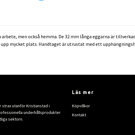
a arbete, men också hemma. De 32 mm långa eggarna är tillverkade i
a upp mycket plats. Handtaget är utrustat med ett upphängningshå
Läs mer
strax utanför Kristianstad i
Köpvillkor
rofessionella underhållsprodukter
Kontakt
tliga sektorn.