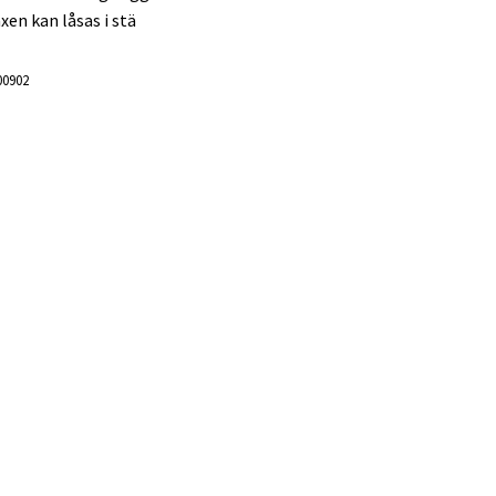
xen kan låsas i stä
00902