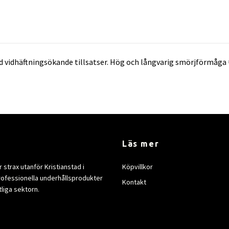
ed vidhäftningsökande tillsatser. Hög och långvarig smörjförmå
Läs mer
strax utanför Kristianstad i
Köpvillkor
rofessionella underhållsprodukter
Kontakt
tliga sektorn.