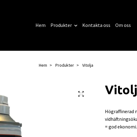
Hem
Produkter
Kontakta oss
Om oss
Hem
Produkter
Vitolja
Vitol
Högraffinerad 
vidhäftningsök
= god ekonomi